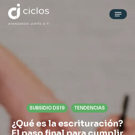
Skip
Menu
to
main
content
SUBSIDIO DS19
TENDENCIAS
¿Qué es la escrituración?
El paso final para cumplir