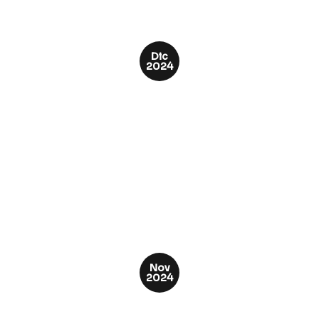
Mar
2025
Jardines de San Bernardo 2
Obra gruesa
Jardines de San Bernardo 2
Jardines de San Bernardo 2
Dic
2024