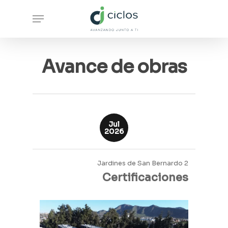
Skip
Menu
to
main
content
Avance de obras
Jul
2026
Jardines de San Bernardo 2
Certificaciones